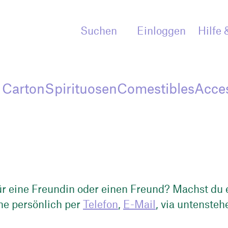
Einloggen
Hilfe 
Suchen
 Carton
Spirituosen
Comestibles
Acce
r eine Freundin oder einen Freund? Machst du 
ne persönlich per
Telefon
,
E-Mail
, via untenste