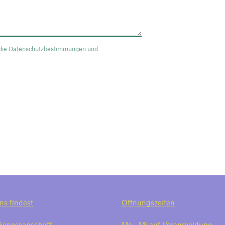
die
Datenschutzbestimmungen
und
ns findest
Öffnungszeiten
Genossenschaft
Mo—Mi auf Voranmeldung